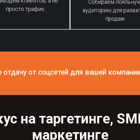
иводим клиентов, а не
Собираем лояльну
просто трафик
аудиторию для разви
продаж
 отдачу от соцсетей для вашей компани
с на таргетинге, SM
маркетинге