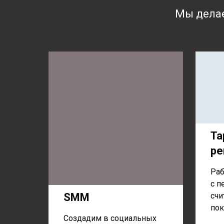
Мы делае
Та
ре
Раб
с п
SMM
счи
пок
Создадим в социальных