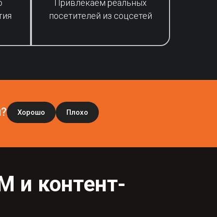
ю
Привлекаем реальных
тия
посетителей из соцсетей
и?
Хорошо
Плохо
M и контент-