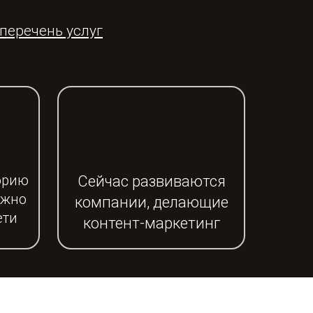
перечень услуг
орию
Сейчас развиваются
ожно
компании, делающие
ети
контент-маркетинг