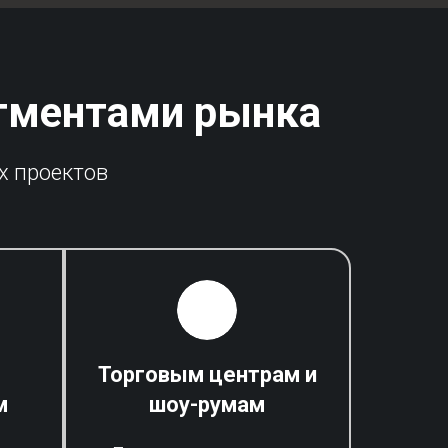
егментами рынка
х проектов
Торговым центрам и
м
шоу-румам