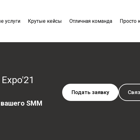
е услуги
Крутые кейсы
Отличная команда
Просто 
 Expo'21
Подать заявку
Связ
з вашего SMM