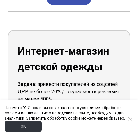
Интернет-магазин
детской одежды
Задача
: привести покупателей из соцсетей.
ДРР не более 20% / окупаемость рекламы
не менее 500%.
Нажмите “ОК”, если вы соглашаетесь с условиями обработки
cookie и ваших данных о поведении на сайте, необходимых для
Ситуация
: страницы компании в соцсетях
аналитики. Запретить обработку cookie можете через браузер.
присутствовали, но ранее таргетированную
OK
рекламу в компании не вели.